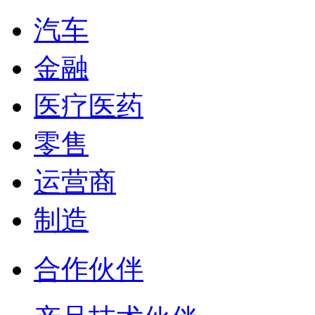
汽车
金融
医疗医药
零售
运营商
制造
合作伙伴