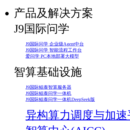
产品及解决方案
J9国际问学
J9国际问学 企业级Agent中台
J9国际问学 智能流程工作台
爱问学 PC本地部署大模型
智算基础设施
J9国际鲲泰智算服务器
J9国际鲲泰问学一体机
J9国际鲲泰问学一体机DeepSeek版
异构算力调度与加速