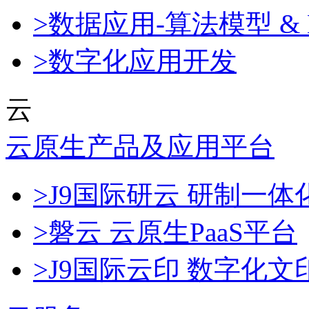
>数据应用-算法模型 & 
>数字化应用开发
云
云原生产品及应用平台
>J9国际研云 研制一
>磐云 云原生PaaS平台
>J9国际云印 数字化