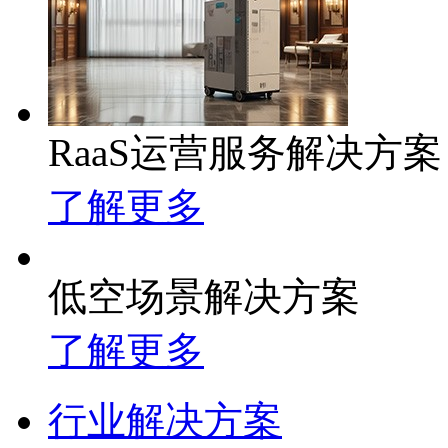
RaaS运营服务解决方案
了解更多
低空场景解决方案
了解更多
行业解决方案