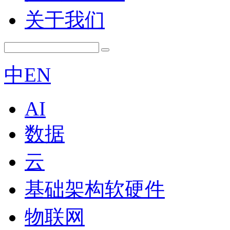
关于我们
中
EN
AI
数据
云
基础架构软硬件
物联网