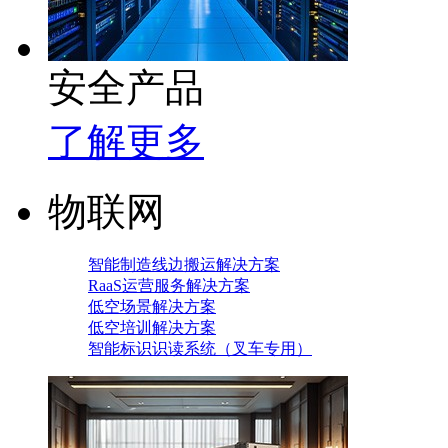
安全产品
了解更多
物联网
智能制造线边搬运解决方案
RaaS运营服务解决方案
低空场景解决方案
低空培训解决方案
智能标识识读系统（叉车专用）